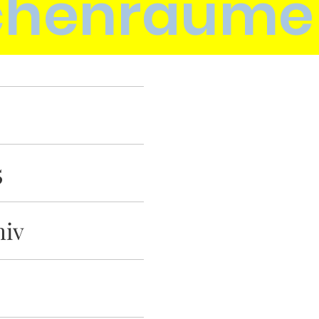
chenräume
5
hiv